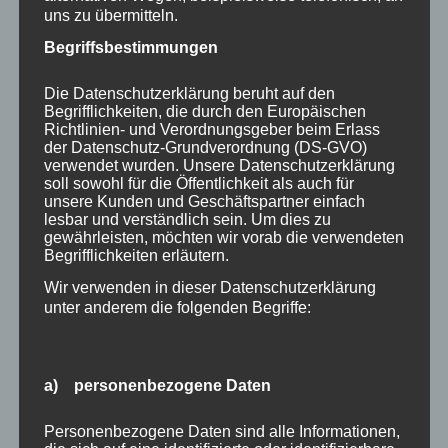
uns zu übermitteln.
ohne Glanz –, die sie beide tief berührte. Vielleicht
Begriffsbestimmungen
war es diese stille Form von Energiearbeit, die nicht
mehr tun wollte, sondern einfach wirkte.
Die Datenschutzerklärung beruht auf den
Begrifflichkeiten, die durch den Europäischen
Richtlinien- und Verordnungsgeber beim Erlass
Am Ende
der Datenschutz-Grundverordnung (DS-GVO)
verwendet wurden. Unsere Datenschutzerklärung
soll sowohl für die Öffentlichkeit als auch für
Vielleicht – ja, vielleicht sind sie irgendwann
unsere Kunden und Geschäftspartner einfach
lesbar und verständlich sein. Um dies zu
gemeinsam ins Regenbogenland gereist. Und am
gewährleisten, möchten wir vorab die verwendeten
Ende ist es gar nicht wichtig, ob der Esel wirklich
Begrifflichkeiten erläutern.
ein Einhorn war. Vielleicht zählt nur, dass die Eule
Wir verwenden in dieser Datenschutzerklärung
blieb, was sie war – und dass jemand sie
unter anderem die folgenden Begriffe:
begleitete, ohne dass sie sich dabei verlor. Bleib
die Eule. Das ist alles.
a) personenbezogene Daten
Möchtest du die
Personenbezogene Daten sind alle Informationen,