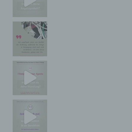
Vorschriften Angaben, die eine schnelle
elektronische Kontaktaufnahme zu unserem
Unternehmen sowie eine unmittelbare
Kommunikation mit uns ermöglichen, was
ebenfalls eine allgemeine Adresse der
sogenannten elektronischen Post (E-Mail-
Adresse) umfasst. Sofern eine betroffene Person
per E-Mail oder über ein Kontaktformular den
Kontakt mit dem für die Verarbeitung
Verantwortlichen aufnimmt, werden die von der
betroffenen Person übermittelten
personenbezogenen Daten automatisch
gespeichert. Solche auf freiwilliger Basis von einer
betroffenen Person an den für die Verarbeitung
Verantwortlichen übermittelten
personenbezogenen Daten werden für Zwecke der
Bearbeitung oder der Kontaktaufnahme zur
betroffenen Person gespeichert. Es erfolgt keine
Weitergabe dieser personenbezogenen Daten an
Dritte.
Kommentarfunktion im Blog auf der
Internetseite
Wir bieten den Nutzern auf einem Blog, der sich