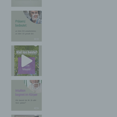
für die Verarbeitung Verantwortlichen wird ferner
die vom Internet-Service-Provider (ISP) der
betroffenen Person vergebene IP-Adresse, das
Datum sowie die Uhrzeit der Registrierung
gespeichert. Die Speicherung dieser Daten erfolgt
vor dem Hintergrund, dass nur so der Missbrauch
unserer Dienste verhindert werden kann, und
diese Daten im Bedarfsfall ermöglichen,
begangene Straftaten aufzuklären. Insofern ist die
Speicherung dieser Daten zur Absicherung des für
die Verarbeitung Verantwortlichen erforderlich.
Eine Weitergabe dieser Daten an Dritte erfolgt
grundsätzlich nicht, sofern keine gesetzliche
Pflicht zur Weitergabe besteht oder die Weitergabe
der Strafverfolgung dient.
Die Registrierung der betroffenen Person unter
freiwilliger Angabe personenbezogener Daten
dient dem für die Verarbeitung Verantwortlichen
dazu, der betroffenen Person Inhalte oder
Leistungen anzubieten, die aufgrund der Natur der
Sache nur registrierten Benutzern angeboten
werden können. Registrierten Personen steht die