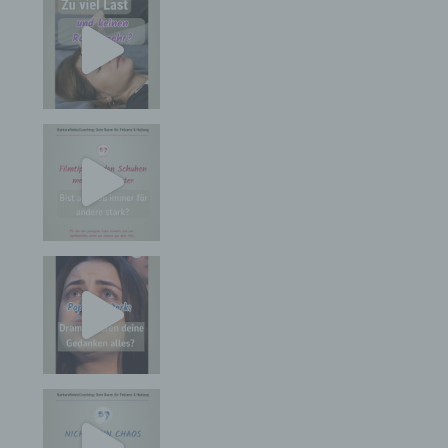
Möglichkeit frei, die bei der Registrierung
angegebenen personenbezogenen Daten
jederzeit abzuändern oder vollständig aus dem
Datenbestand des für die Verarbeitung
Verantwortlichen löschen zu lassen.
Der für die Verarbeitung Verantwortliche erteilt
jeder betroffenen Person jederzeit auf Anfrage
Auskunft darüber, welche personenbezogenen
Daten über die betroffene Person gespeichert sind.
Ferner berichtigt oder löscht der für die
Verarbeitung Verantwortliche personenbezogene
Daten auf Wunsch oder Hinweis der betroffenen
Person, soweit dem keine gesetzlichen
Aufbewahrungspflichten entgegenstehen. Die
Gesamtheit der Mitarbeiter des für die Verarbeitung
Verantwortlichen stehen der betroffenen Person in
diesem Zusammenhang als Ansprechpartner zur
Verfügung.
Kontaktmöglichkeit über die Internetseite
Die Internetseite enthält aufgrund von gesetzlichen