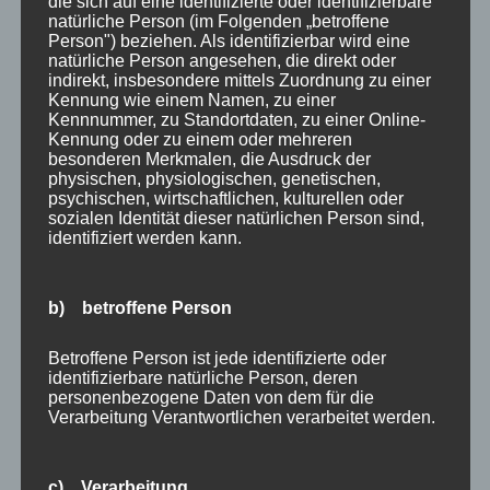
die sich auf eine identifizierte oder identifizierbare
Geschichte erleben
natürliche Person (im Folgenden „betroffene
Person") beziehen. Als identifizierbar wird eine
anstatt sie nur lesen?
natürliche Person angesehen, die direkt oder
indirekt, insbesondere mittels Zuordnung zu einer
Kennung wie einem Namen, zu einer
Es gibt die Möglichkeit, diese Erzählung zur
Kennnummer, zu Standortdaten, zu einer Online-
Kennung oder zu einem oder mehreren
Energiearbeit und Selbstannahme nicht nur lesen,
besonderen Merkmalen, die Ausdruck der
sondern auch hören und sehen. Klicke bei Bedarf
physischen, physiologischen, genetischen,
psychischen, wirtschaftlichen, kulturellen oder
auf das Video oder den Link!
sozialen Identität dieser natürlichen Person sind,
identifiziert werden kann.
b) betroffene Person
Betroffene Person ist jede identifizierte oder
identifizierbare natürliche Person, deren
personenbezogene Daten von dem für die
Verarbeitung Verantwortlichen verarbeitet werden.
c) Verarbeitung