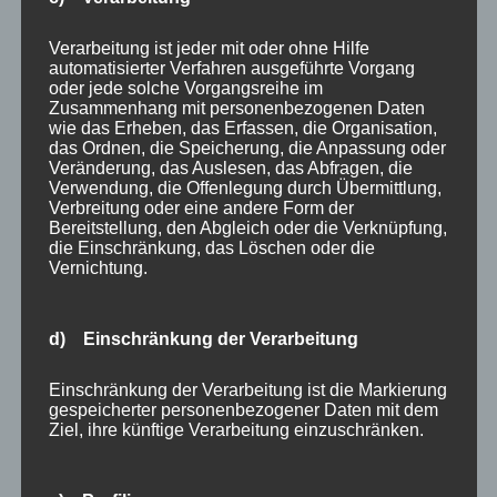
Verarbeitung ist jeder mit oder ohne Hilfe
▶ Alternativ hier direkt auf YouTube ansehen
automatisierter Verfahren ausgeführte Vorgang
oder jede solche Vorgangsreihe im
Zusammenhang mit personenbezogenen Daten
wie das Erheben, das Erfassen, die Organisation,
das Ordnen, die Speicherung, die Anpassung oder
Veränderung, das Auslesen, das Abfragen, die
Verwendung, die Offenlegung durch Übermittlung,
Verbreitung oder eine andere Form der
Selbstannahme bei Energiearbeit
Bereitstellung, den Abgleich oder die Verknüpfung,
THE WORK und Authentizität
die Einschränkung, das Löschen oder die
Vernichtung.
By
Barbara Nobis
d) Einschränkung der Verarbeitung
Einschränkung der Verarbeitung ist die Markierung
gespeicherter personenbezogener Daten mit dem
Ziel, ihre künftige Verarbeitung einzuschränken.