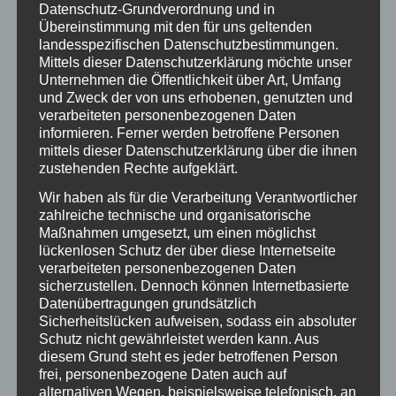
mir.«
Datenschutz-Grundverordnung und in
Übereinstimmung mit den für uns geltenden
Daraufhin sah das Einhorn auf seinen Huf – und
landesspezifischen Datenschutzbestimmungen.
entdeckte dort eine graue Feder. »Und ich«, sagte
Mittels dieser Datenschutzerklärung möchte unser
Unternehmen die Öffentlichkeit über Art, Umfang
es, »trage möglicherweise dich in mir. Vielleicht
und Zweck der von uns erhobenen, genutzten und
reicht das ja, um gemeinsam ins Regenbogenland
verarbeiteten personenbezogenen Daten
zu reisen. Und wenn nicht, dann besuche ich dich.«
informieren. Ferner werden betroffene Personen
mittels dieser Datenschutzerklärung über die ihnen
zustehenden Rechte aufgeklärt.
Verbindung jenseits der Form
Wir haben als für die Verarbeitung Verantwortlicher
zahlreiche technische und organisatorische
Maßnahmen umgesetzt, um einen möglichst
lückenlosen Schutz der über diese Internetseite
So geschah es. Das Einhorn besuchte ab diesem
verarbeiteten personenbezogenen Daten
Tag jeden Abend seine neue Freundin, die Eule. Und
sicherzustellen. Dennoch können Internetbasierte
Datenübertragungen grundsätzlich
dann flogen sie gemeinsam durch die Nacht. Dabei
Sicherheitslücken aufweisen, sodass ein absoluter
erinnerte die Eule das Einhorn daran, zu sehen und
Schutz nicht gewährleistet werden kann. Aus
zu wissen – und das Einhorn erinnerte die Eule an
diesem Grund steht es jeder betroffenen Person
die zart schimmernde Gabe des Fühlens. Vielleicht
frei, personenbezogene Daten auch auf
alternativen Wegen, beispielsweise telefonisch, an
war es genau diese Verbindung – ohne Anpassung,