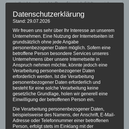
vielleicht auch nicht. Denn für mich fühlt es sich so
an, als gäbe es nur einen einzigen Weg ins Licht.
Datenschutzerklärung
Nämlich meinen.«
Stand: 29.07.2026
»Ja, vielleicht ist das dein Weg«, sagte die Eule.
Wir freuen uns sehr über Ihr Interesse an unserem
»Aber mein Weg ist anders. Ich sehe. Ich nenne. Ich
Unternehmen. Eine Nutzung der Internetseiten ist
grundsätzlich ohne jede Angabe
bleibe.«
personenbezogener Daten möglich. Sofern eine
betroffene Person besondere Services unseres
Sie sahen sich an: das Einhorn – voller Licht, die
Unternehmens über unsere Internetseite in
Eule – voller Klarheit.
Anspruch nehmen möchte, könnte jedoch eine
Verarbeitung personenbezogener Daten
Und weil ihre Flügel vom vielen Reden ganz steif
erforderlich werden. Ist die Verarbeitung
geworden waren, spreizte die Eule sie nun weit.
personenbezogener Daten erforderlich und
Da geschah etwas Unerwartetes. Unterhalb ihrer
besteht für eine solche Verarbeitung keine
gesetzliche Grundlage, holen wir generell eine
Flügel zeigte sich ein zarter, metallisch-bunter
Einwilligung der betroffenen Person ein.
Schimmer.
Die Verarbeitung personenbezogener Daten,
»Du, du bist ein Einhorn?«, flüsterte das Einhorn.
beispielsweise des Namens, der Anschrift, E-Mail-
Adresse oder Telefonnummer einer betroffenen
»Nein«, sagte die Eule, »aber ich trage wohl eins in
Person, erfolgt stets im Einklang mit der