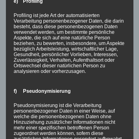
e) Profiling
BARBARA NOBIS
Profiling ist jede Art der automatisierten
Verarbeitung personenbezogener Daten, die darin
Barbara Nobis verbindet in ihrer Arbeit
besteht, dass diese personenbezogenen Daten
journalistischen Tiefgang mit ganzheitlicher
verwendet werden, um bestimmte persönliche
Begleitung. Als zertifizierter Coach für The Work of
Aspekte, die sich auf eine natürliche Person
beziehen, zu bewerten, insbesondere, um Aspekte
Byron Katie und Holosomatic Energy Facilitatorin
bezüglich Arbeitsleistung, wirtschaftlicher Lage,
unterstützt sie Klienten dabei, alte Muster zu lösen,
Gesundheit, persönlicher Vorlieben, Interessen,
Zuverlässigkeit, Verhalten, Aufenthaltsort oder
mehr Körperpräsenz zu entwickeln und die
Ortswechsel dieser natürlichen Person zu
Verbindung von Körper und Seele vertiefen. Kontakt
analysieren oder vorherzusagen.
& Impulse: www.finde-deinen-herzensweg.de
f) Pseudonymisierung
Pseudonymisierung ist die Verarbeitung
LEAVE A REPLY
personenbezogener Daten in einer Weise, auf
welche die personenbezogenen Daten ohne
Hinzuziehung zusätzlicher Informationen nicht
mehr einer spezifischen betroffenen Person
Du musst
angemeldet
sein, um einen Kommentar
zugeordnet werden können, sofern diese
abzugeben.
zusätzlichen Informationen gesondert aufbewahrt