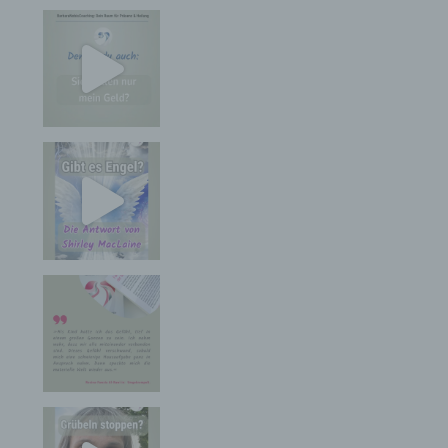
vielmehr benötigt, um (1) die Inhalte unserer
Internetseite korrekt auszuliefern, (2) die Inhalte
unserer Internetseite sowie die Werbung für diese
zu optimieren, (3) die dauerhafte
Funktionsfähigkeit unserer
informationstechnologischen Systeme und der
Technik unserer Internetseite zu gewährleisten
sowie (4) um Strafverfolgungsbehörden im Falle
eines Cyberangriffes die zur Strafverfolgung
notwendigen Informationen bereitzustellen. Diese
anonym erhobenen Daten und Informationen
werden durch uns daher einerseits statistisch und
ferner mit dem Ziel ausgewertet, den Datenschutz
und die Datensicherheit in unserem Unternehmen
zu erhöhen, um letztlich ein optimales
Schutzniveau für die von uns verarbeiteten
personenbezogenen Daten sicherzustellen. Die
anonymen Daten der Server-Logfiles werden
getrennt von allen durch eine betroffene Person
angegebenen personenbezogenen Daten
gespeichert.
Registrierung auf unserer Internetseite