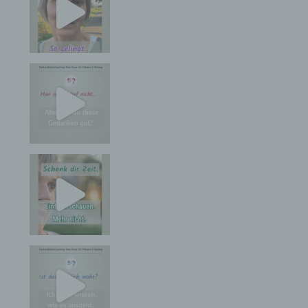
Die betroffene Person hat die Möglichkeit, sich auf
der Internetseite des für die Verarbeitung
Verantwortlichen unter Angabe von
personenbezogenen Daten zu registrieren.
Welche personenbezogenen Daten dabei an den
für die Verarbeitung Verantwortlichen übermittelt
werden, ergibt sich aus der jeweiligen
Eingabemaske, die für die Registrierung
verwendet wird. Die von der betroffenen Person
eingegebenen personenbezogenen Daten werden
ausschließlich für die interne Verwendung bei dem
für die Verarbeitung Verantwortlichen und für
eigene Zwecke erhoben und gespeichert. Der für
die Verarbeitung Verantwortliche kann die
Weitergabe an einen oder mehrere
Auftragsverarbeiter, beispielsweise einen
Paketdienstleister, veranlassen, der die
personenbezogenen Daten ebenfalls
ausschließlich für eine interne Verwendung, die
dem für die Verarbeitung Verantwortlichen
zuzurechnen ist, nutzt.
Durch eine Registrierung auf der Internetseite des