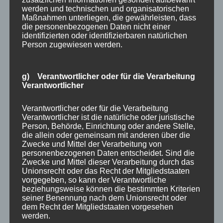
werden und technischen und organisatorischen
Maßnahmen unterliegen, die gewährleisten, dass
die personenbezogenen Daten nicht einer
identifizierten oder identifizierbaren natürlichen
Person zugewiesen werden.
g) Verantwortlicher oder für die Verarbeitung
Verantwortlicher
NEUESTE BEITRÄGE
Verantwortlicher oder für die Verarbeitung
Verantwortlicher ist die natürliche oder juristische
Person, Behörde, Einrichtung oder andere Stelle,
Filmrezension: Warum ich »Ein anderes Selbst«
die allein oder gemeinsam mit anderen über die
Zwecke und Mittel der Verarbeitung von
personenbezogenen Daten entscheidet. Sind die
gesehen habe
Zwecke und Mittel dieser Verarbeitung durch das
Unionsrecht oder das Recht der Mitgliedstaaten
Kundalini und Trauma: Warum schnelle Heilung
vorgegeben, so kann der Verantwortliche
beziehungsweise können die bestimmten Kriterien
seiner Benennung nach dem Unionsrecht oder
selten funktioniert
dem Recht der Mitgliedstaaten vorgesehen
werden.