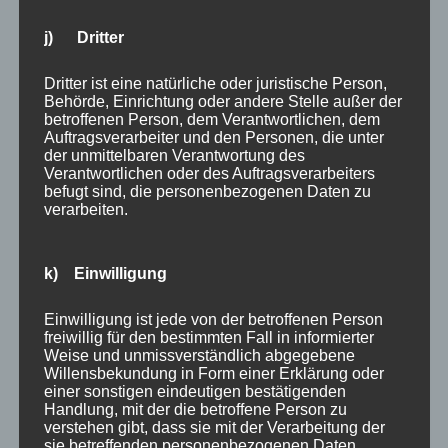
September 2024
j) Dritter
Februar 2024
Dritter ist eine natürliche oder juristische Person,
Januar 2024
Behörde, Einrichtung oder andere Stelle außer der
betroffenen Person, dem Verantwortlichen, dem
Auftragsverarbeiter und den Personen, die unter
Oktober 2023
der unmittelbaren Verantwortung des
Verantwortlichen oder des Auftragsverarbeiters
August 2023
befugt sind, die personenbezogenen Daten zu
verarbeiten.
Juli 2023
k) Einwilligung
Mai 2023
Einwilligung ist jede von der betroffenen Person
März 2023
freiwillig für den bestimmten Fall in informierter
Weise und unmissverständlich abgegebene
Januar 2023
Willensbekundung in Form einer Erklärung oder
einer sonstigen eindeutigen bestätigenden
Handlung, mit der die betroffene Person zu
Dezember 2022
verstehen gibt, dass sie mit der Verarbeitung der
sie betreffenden personenbezogenen Daten