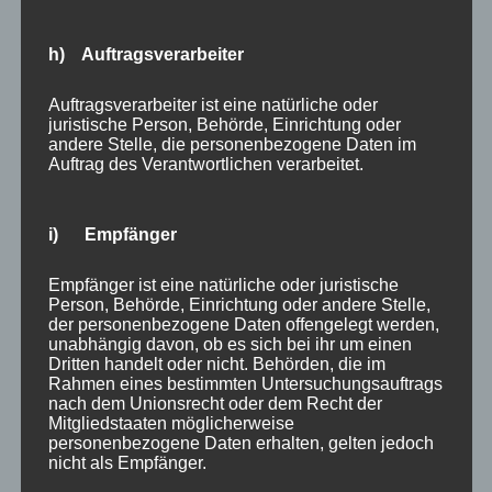
The Work & Selbstannahme: Die Geschichte der Eule
h) Auftragsverarbeiter
Auftragsverarbeiter ist eine natürliche oder
NEUESTE KOMMENTARE
juristische Person, Behörde, Einrichtung oder
andere Stelle, die personenbezogene Daten im
Auftrag des Verantwortlichen verarbeitet.
i) Empfänger
ARCHIV
Empfänger ist eine natürliche oder juristische
Juli 2026
Person, Behörde, Einrichtung oder andere Stelle,
der personenbezogene Daten offengelegt werden,
November 2025
unabhängig davon, ob es sich bei ihr um einen
Dritten handelt oder nicht. Behörden, die im
Rahmen eines bestimmten Untersuchungsauftrags
Juli 2025
nach dem Unionsrecht oder dem Recht der
Mitgliedstaaten möglicherweise
personenbezogene Daten erhalten, gelten jedoch
Februar 2025
nicht als Empfänger.