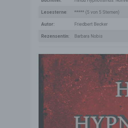
Buchtitel:
Hindu Hypnotismus. Nonverb
Lesesterne
:
***** (5 von 5 Sternen)
Autor:
Friedbert Becker
Rezensentin:
Barbara Nobis