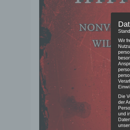
Dat
Stand
Wir f
Nutzu
perso
beson
Anspr
perso
perso
Verar
Einwi
Die V
der A
Perso
und i
Daten
unser