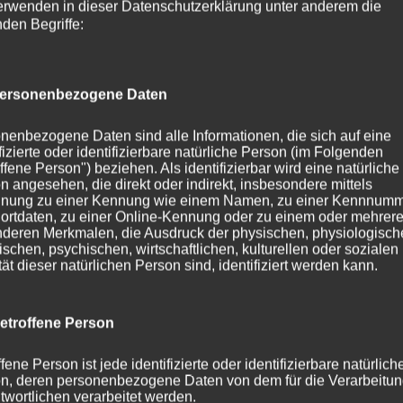
erwenden in dieser Datenschutzerklärung unter anderem die
nden Begriffe:
nonverbale Hypnose erlernt,
ersonenbezogene Daten
 die eigene Suggestionskraft
nenbezogene Daten sind alle Informationen, die sich auf eine
ifizierte oder identifizierbare natürliche Person (im Folgenden
ffene Person") beziehen. Als identifizierbar wird eine natürliche
s Hindu Hypnotismus zunächst eher wie eine Kurzanleitung fü
n angesehen, die direkt oder indirekt, insbesondere mittels
ise um die Auswahl von möglichst leicht zu hypnotisierende
nung zu einer Kennung wie einem Namen, zu einer Kennnumm
s eines Pendeltests. Das hat mich fürs Erste befremdet. Jedoc
ortdaten, zu einer Online-Kennung oder zu einem oder mehrer
deren Merkmalen, die Ausdruck der physischen, physiologisch
eiten möchten, wichtig, das Vertrauen in die eigenen Fähigkeite
ischen, psychischen, wirtschaftlichen, kulturellen oder sozialen
tät dieser natürlichen Person sind, identifiziert werden kann.
-innen neben Mimik und Gestik auch die Stimme, um hinsichtlic
eln. So stellt Friedbert Becker unter anderem die Wachhypnos
etroffene Person
n vor. Dabei wendet sich bei dieser Form der Hypnose di
stsein des Klienten. Dieser befinden sich trotz scheinbare
fene Person ist jede identifizierte oder identifizierbare natürlich
n, deren personenbezogene Daten von dem für die Verarbeitu
nce. Diesen Status kann die hypnotisierende Person bei Bedar
twortlichen verarbeitet werden.