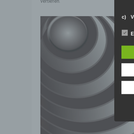
vertiefen.
c) V
Verar
E
ausge
mit p
Organ
Verän
Offen
Berei
Lösch
d) E
Einsc
perso
einzu
e) Pr