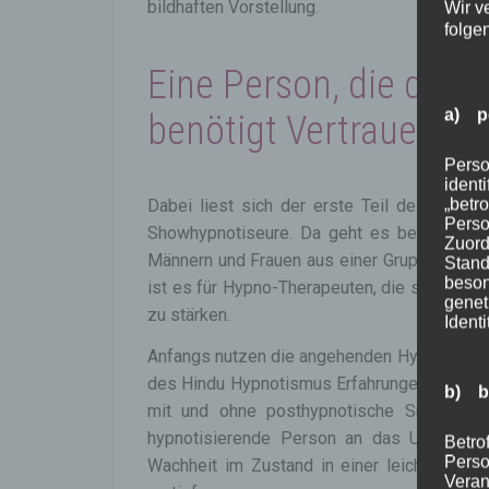
bildhaften Vorstellung.
Wir v
folge
Eine Person, die die 
a) p
benötigt Vertrauen in
Perso
ident
„betro
Dabei liest sich der erste Teil des Buche
Perso
Showhypnotiseure. Da geht es beispielswe
Zuord
Männern und Frauen aus einer Gruppe mittel
Stand
beson
ist es für Hypno-Therapeuten, die stumm arb
genet
zu stärken.
Identi
Anfangs nutzen die angehenden Hypnotiseur/
des Hindu Hypnotismus Erfahrungen zu samm
b) b
mit und ohne posthypnotische Suggestio
hypnotisierende Person an das Unterbewus
Betrof
Perso
Wachheit im Zustand in einer leichten Tra
Veran