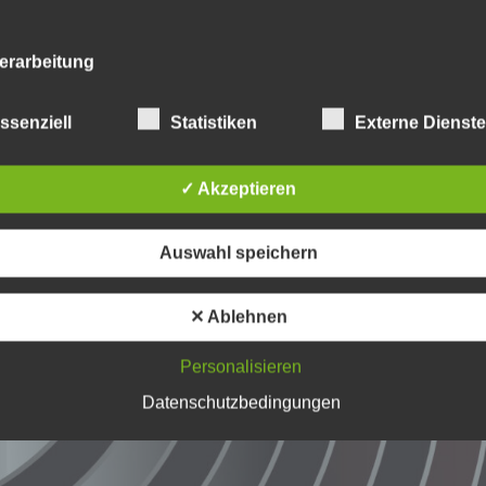
erarbeitung
beitung ist jeder mit oder ohne Hilfe automatisierter Verfahren
ssenziell
Statistiken
Externe Dienst
führte Vorgang oder jede solche Vorgangsreihe im Zusammen
ersonenbezogenen Daten wie das Erheben, das Erfassen, die
isation, das Ordnen, die Speicherung, die Anpassung oder
✓ Akzeptieren
derung, das Auslesen, das Abfragen, die Verwendung, die
legung durch Übermittlung, Verbreitung oder eine andere Form 
tstellung, den Abgleich oder die Verknüpfung, die Einschränkun
en oder die Vernichtung.
Auswahl speichern
✕ Ablehnen
inschränkung der Verarbeitung
Personalisieren
hränkung der Verarbeitung ist die Markierung gespeicherter
nenbezogener Daten mit dem Ziel, ihre künftige Verarbeitung
Datenschutzbedingungen
schränken.
ofiling