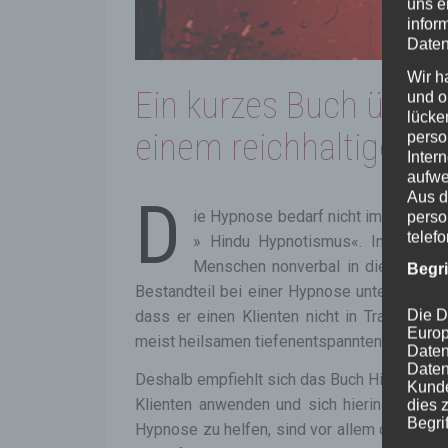
uns e
infor
Daten
Wir h
Ein kurzes Buch über
und o
lücke
einem reichhaltigen
perso
Inter
aufwe
Aus d
D
ie Hypnose bedarf nicht immer eine
perso
telef
» Hindu Hypnotismus«. In ihm erl
Menschen nonverbal in die Trance z
Begr
Bestandteil bei einer Hypnose unterschätzt 
Die D
dass er einen Klienten nicht in Trance ver
Europ
meist heilsamen tiefenentspannten Zustand 
Daten
Daten
Deshalb empfiehlt sich das Buch Hindu Hypno
Kunde
Klienten anwenden und sich hierin üben wol
dies 
Begrif
Hypnose zu helfen, sind vor allem die diszi