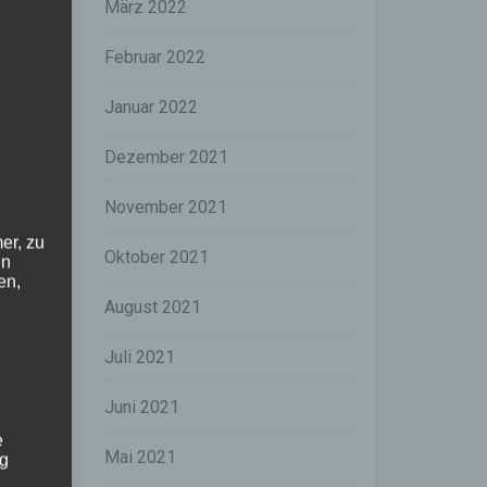
März 2022
Februar 2022
Januar 2022
Dezember 2021
r
November 2021
n
er, zu
Oktober 2021
h
en
en,
n
August 2021
h
Juli 2021
e
Juni 2021
e
r
e
Mai 2021
ng
f