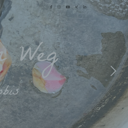
m Weg
obis