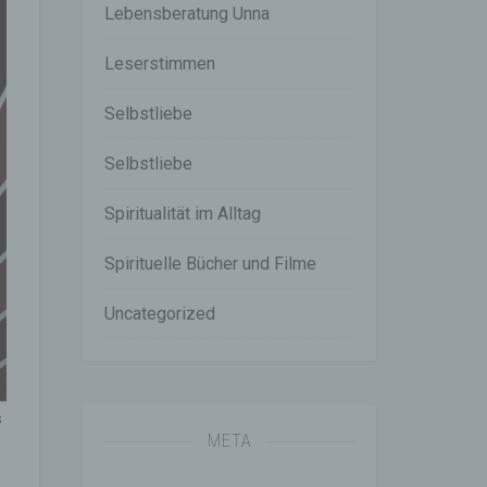
Lebensberatung Unna
gener
wendet
Leserstimmen
che
Selbstliebe
eben,
el
Selbstliebe
Spiritualität im Alltag
Spirituelle Bücher und Filme
n
Uncategorized
en
ichen
die
rbaren
s
META