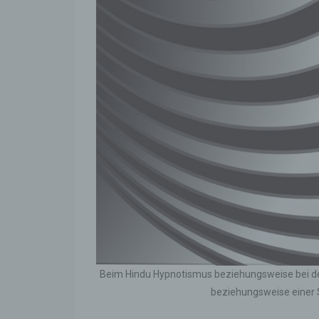
Profi
Daten
werde
Perso
Arbei
Inter
diese
f) P
Pseud
einer
Hinzu
betro
Infor
organ
perso
natür
Beim Hindu Hypnotismus beziehungsweise bei der
beziehungsweise einer S
g) Ve