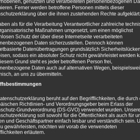
rhobenen, genutzten und verarbeiteten personenbezogenen Da
mieren. Ferner werden betroffene Personen mittels dieser
schutzerklärung über die ihnen zustehenden Rechte aufgeklärt
aben als für die Verarbeitung Verantwortlicher zahlreiche techn
 den Hindu Hypnotismus mit
rganisatorische Maßnahmen umgesetzt, um einen möglichst
nlosen Schutz der über diese Internetseite verarbeiteten
 Übungsprogramm
nenbezogenen Daten sicherzustellen. Dennoch können
netbasierte Datenübertragungen grundsätzlich Sicherheitslücke
isen, sodass ein absoluter Schutz nicht gewährleistet werden k
iesem Grund steht es jeder betroffenen Person frei,
s Induktionstextes. Dies erfahren Leser/-innen des kurzen Buch
nenbezogene Daten auch auf alternativen Wegen, beispielswe
onisch, an uns zu übermitteln.
äutert
Friedbert Becker
jene Jahrtausende alte Techniken, u
u führen. Der Autor geht davon aus, dass der nichtsprachlich
iffsbestimmungen
wird. Die Folge: Sollte ein Hypnotiseur (unterbewusst) erwarten
atenschutzerklärung beruht auf den Begrifflichkeiten, die durch
setzen kann, wird es ungleich schwieriger, diese Person in de
äischen Richtlinien- und Verordnungsgeber beim Erlass der
zu führen.
schutz-Grundverordnung (DS-GVO) verwendet wurden. Unser
schutzerklärung soll sowohl für die Öffentlichkeit als auch für u
tismus für all jene, die die nonverbale Hypnose zum Wohle ihre
n und Geschäftspartner einfach lesbar und verständlich sein.
len. Die Bausteine, um Menschen effizient mittels nonverbale
zu gewährleisten, möchten wir vorab die verwendeten
flichkeiten erläutern.
plinierte Schulung des Willens, des Gegenwärtig-Seins sowie de