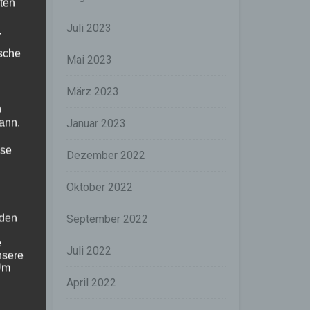
ten
Juli 2023
.
ische
Mai 2023
März 2023
n
ann.
Januar 2023
s
ise
Dezember 2022
m
e
Oktober 2022
,
 den
n
September 2022
e
Juli 2022
nsere
r
 Um
r
April 2022
r