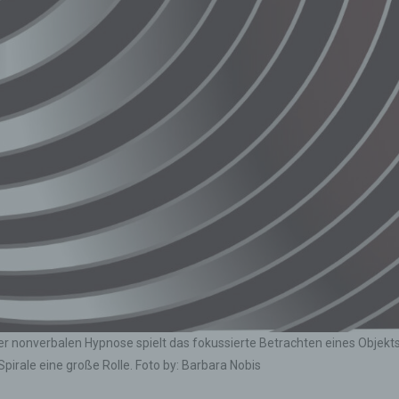
ling ist jede Art der automatisierten Verarbeitung personenbezo
, die darin besteht, dass diese personenbezogenen Daten ver
n, um bestimmte persönliche Aspekte, die sich auf eine natürli
n beziehen, zu bewerten, insbesondere, um Aspekte bezüglich
tsleistung, wirtschaftlicher Lage, Gesundheit, persönlicher Vorli
essen, Zuverlässigkeit, Verhalten, Aufenthaltsort oder Ortswechs
r natürlichen Person zu analysieren oder vorherzusagen.
seudonymisierung
onymisierung ist die Verarbeitung personenbezogener Daten i
 Weise, auf welche die personenbezogenen Daten ohne
ziehung zusätzlicher Informationen nicht mehr einer spezifisch
ffenen Person zugeordnet werden können, sofern diese zusätzl
mationen gesondert aufbewahrt werden und technischen und
isatorischen Maßnahmen unterliegen, die gewährleisten, dass 
nenbezogenen Daten nicht einer identifizierten oder identifizie
lichen Person zugewiesen werden.
 nonverbalen Hypnose spielt das fokussierte Betrachten eines Objekt
pirale eine große Rolle. Foto by: Barbara Nobis
rantwortlicher oder für die Verarbeitung Verantwortlicher